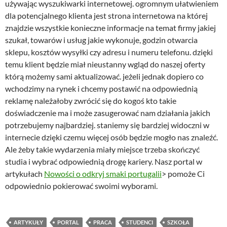
używając wyszukiwarki internetowej. ogromnym ułatwieniem
dla potencjalnego klienta jest strona internetowa na której
znajdzie wszystkie konieczne informacje na temat firmy jakiej
szukał, towarów i usług jakie wykonuje, godzin otwarcia
sklepu, kosztów wysyłki czy adresu i numeru telefonu. dzięki
temu klient będzie miał nieustanny wgląd do naszej oferty
którą możemy sami aktualizować. jeżeli jednak dopiero co
wchodzimy na rynek i chcemy postawić na odpowiednią
reklamę należałoby zwrócić się do kogoś kto takie
doświadczenie ma i może zasugerować nam działania jakich
potrzebujemy najbardziej. staniemy się bardziej widoczni w
internecie dzięki czemu więcej osób będzie mogło nas znaleźć.
Ale żeby takie wydarzenia miały miejsce trzeba skończyć
studia i wybrać odpowiednią drogę kariery. Nasz portal w
artykułach
Nowości o odkryj smaki portugalii
> pomoże Ci
odpowiednio pokierować swoimi wyborami.
ARTYKUŁY
PORTAL
PRACA
STUDENCI
SZKOŁA