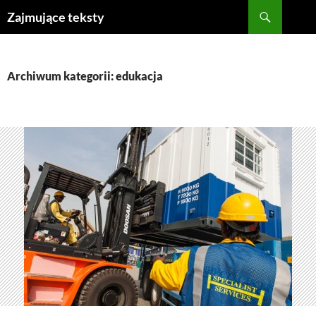
Szukaj
Zajmujące teksty
PRZEJDŹ
DO
TREŚCI
Archiwum kategorii: edukacja