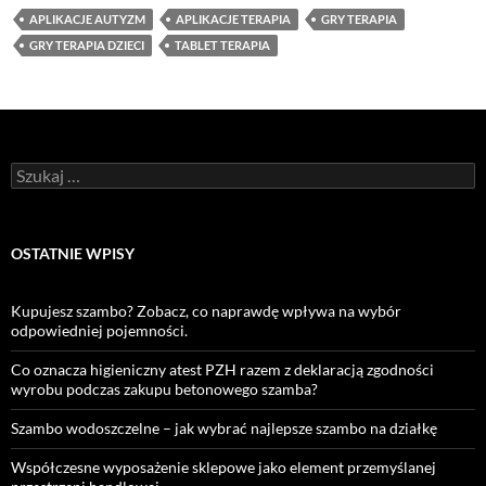
APLIKACJE AUTYZM
APLIKACJE TERAPIA
GRY TERAPIA
GRY TERAPIA DZIECI
TABLET TERAPIA
Szukaj:
OSTATNIE WPISY
Kupujesz szambo? Zobacz, co naprawdę wpływa na wybór
odpowiedniej pojemności.
Co oznacza higieniczny atest PZH razem z deklaracją zgodności
wyrobu podczas zakupu betonowego szamba?
Szambo wodoszczelne – jak wybrać najlepsze szambo na działkę
Współczesne wyposażenie sklepowe jako element przemyślanej