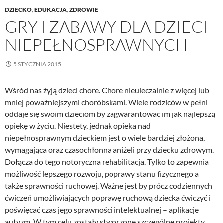
DZIECKO
,
EDUKACJA
,
ZDROWIE
GRY I ZABAWY DLA DZIECI
NIEPEŁNOSPRAWNYCH
5 STYCZNIA 2015
Wśród nas żyją dzieci chore. Chore nieuleczalnie z więcej lub
mniej poważniejszymi choróbskami. Wiele rodziców w pełni
oddaje się swoim dzieciom by zagwarantować im jak najlepszą
opiekę w życiu. Niestety, jednak opieka nad
niepełnosprawnym dzieckiem jest o wiele bardziej złożona,
wymagająca oraz czasochłonna aniżeli przy dziecku zdrowym.
Dołącza do tego notoryczna rehabilitacja. Tylko to zapewnia
możliwość lepszego rozwoju, poprawy stanu fizycznego a
także sprawności ruchowej. Ważne jest by prócz codziennych
ćwiczeń umożliwiających poprawę ruchową dziecka ćwiczyć i
poświęcać czas jego sprawności intelektualnej – aplikacje
autyzm. W tym celu zostały stworzone szczególne projekty