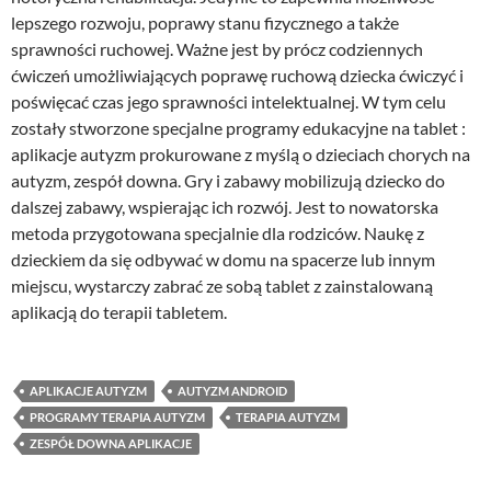
lepszego rozwoju, poprawy stanu fizycznego a także
sprawności ruchowej. Ważne jest by prócz codziennych
ćwiczeń umożliwiających poprawę ruchową dziecka ćwiczyć i
poświęcać czas jego sprawności intelektualnej. W tym celu
zostały stworzone specjalne programy edukacyjne na tablet :
aplikacje autyzm prokurowane z myślą o dzieciach chorych na
autyzm, zespół downa. Gry i zabawy mobilizują dziecko do
dalszej zabawy, wspierając ich rozwój. Jest to nowatorska
metoda przygotowana specjalnie dla rodziców. Naukę z
dzieckiem da się odbywać w domu na spacerze lub innym
miejscu, wystarczy zabrać ze sobą tablet z zainstalowaną
aplikacją do terapii tabletem.
APLIKACJE AUTYZM
AUTYZM ANDROID
PROGRAMY TERAPIA AUTYZM
TERAPIA AUTYZM
ZESPÓŁ DOWNA APLIKACJE