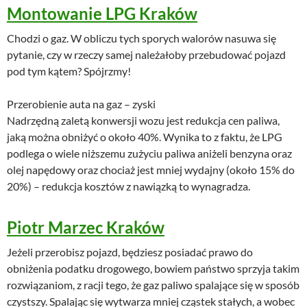
Montowanie LPG Kraków
Chodzi o gaz. W obliczu tych sporych walorów nasuwa się
pytanie, czy w rzeczy samej należałoby przebudować pojazd
pod tym kątem? Spójrzmy!
Przerobienie auta na gaz – zyski
Nadrzędną zaletą konwersji wozu jest redukcja cen paliwa,
jaką można obniżyć o około 40%. Wynika to z faktu, że LPG
podlega o wiele niższemu zużyciu paliwa aniżeli benzyna oraz
olej napędowy oraz chociaż jest mniej wydajny (około 15% do
20%) – redukcja kosztów z nawiązką to wynagradza.
Piotr Marzec Kraków
Jeżeli przerobisz pojazd, będziesz posiadać prawo do
obniżenia podatku drogowego, bowiem państwo sprzyja takim
rozwiązaniom, z racji tego, że gaz paliwo spalające się w sposób
czystszy. Spalając się wytwarza mniej cząstek stałych, a wobec