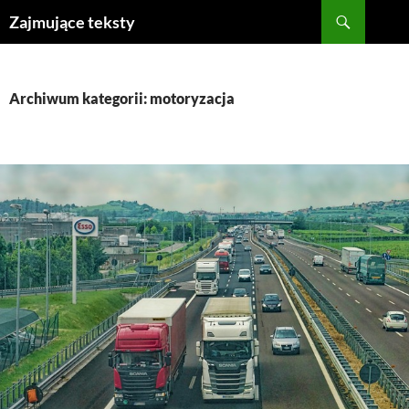
Szukaj
Zajmujące teksty
PRZEJDŹ
DO
TREŚCI
Archiwum kategorii: motoryzacja