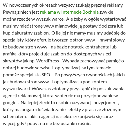
W nowoczesnych okresach wszyscy szukają prężnej reklamy.
Pewną z niech jest
reklama w Internecie Bochnia
zwykle
można rzec że w wyszukiwarce. Ale żeby w ogóle wystartować
musimy mieć stronę www mianowicie ją postawić od zera lub
kupić akuratny szablon. O ile jej nie mamy musimy udać się do
specjalisty, który oferuje tworzenie stron www innymi słowy
to budowa stron www na bazie notatek kontrahenta lub
grafika który projektuje szablon do dostępnych w sieci
skryptów jak np. WordPress . Wypada zachowywać pamięć o
dobrej budowie serwisu i optymalizacji w tym temacie
pomoże specjalista SEO . Po powyższych czynnościach jakich
jak budowa stron www i optymalizacja pod kontem
wyszukiwarki. Wówczas zdołamy przystąpić do poszukiwania
agencji reklamowej, która w ofercie ma pozycjonowanie w
google . Najlepiej zlecić to osobie nazywanej: pozycjoner ,
który ma bogate doświadczanie i efekty z praca ze złożonym
schematem. Takich agencji na sektorze pojawia się coraz
więcej, gdyż popyt na nie bez ustanku rośnie.