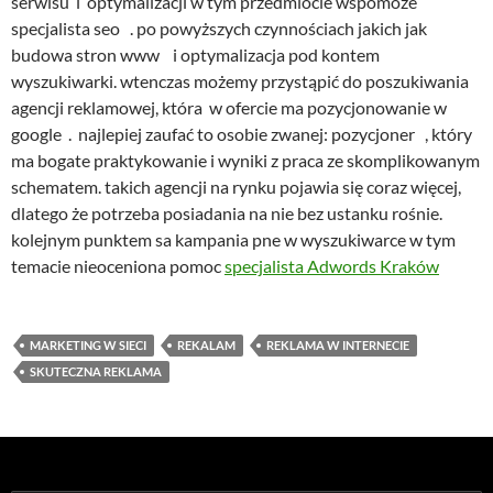
serwisu i optymalizacji w tym przedmiocie wspomoże
specjalista seo . po powyższych czynnościach jakich jak
budowa stron www i optymalizacja pod kontem
wyszukiwarki. wtenczas możemy przystąpić do poszukiwania
agencji reklamowej, która w ofercie ma pozycjonowanie w
google . najlepiej zaufać to osobie zwanej: pozycjoner , który
ma bogate praktykowanie i wyniki z praca ze skomplikowanym
schematem. takich agencji na rynku pojawia się coraz więcej,
dlatego że potrzeba posiadania na nie bez ustanku rośnie.
kolejnym punktem sa kampania pne w wyszukiwarce w tym
temacie nieoceniona pomoc
specjalista Adwords Kraków
MARKETING W SIECI
REKALAM
REKLAMA W INTERNECIE
SKUTECZNA REKLAMA