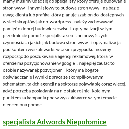
mamy musimy udać się do specjalisty, który oferuje budowanie
stron www innymi słowy to budowa stron www na bazie
uwag klienta lub grafika który planuje szablon do dostępnych
w sieci skryptów jak np. wordpress . należy zachowywać
pamięć o dobrej budowie serwisu i optymalizacji w tym
przedmiocie pomoże specjalista seo . po powyższych
czynnościach jakich jak budowa stron www i optymalizacja
pod kontem wyszukiwarki. w takim przypadku możemy
rozpocząć do poszukiwania agencji reklamowej, która w
ofercie ma pozycjonowanie w google . najlepiej zaufać to
osobie nazywanej: pozycjoner , który ma bogate
doświadczanie i wyniki z praca ze skomplikowanym
schematem. takich agencji na sektorze pojawia się coraz więcej,
gdyż potrzeba posiadania na nie stale rośnie. kolejnym
punktem sa kampania pne w wyszukiwarce w tym temacie
nieoceniona pomoc
specjalista Adwords Niepołomice