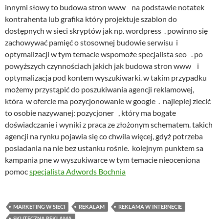
innymi słowy to budowa stron www na podstawie notatek
kontrahenta lub grafika który projektuje szablon do
dostępnych w sieci skryptów jak np. wordpress . powinno się
zachowywać pamięć o stosownej budowie serwisu i
optymalizacji w tym temacie wspomoże specjalista seo . po
powyższych czynnościach jakich jak budowa stron www i
optymalizacja pod kontem wyszukiwarki. w takim przypadku
możemy przystąpić do poszukiwania agencji reklamowej,
która w ofercie ma pozycjonowanie w google . najlepiej zlecić
to osobie nazywanej: pozycjoner , który ma bogate
doświadczanie i wyniki z praca ze złożonym schematem. takich
agencji na rynku pojawia się co chwila więcej, gdyż potrzeba
posiadania na nie bez ustanku rośnie. kolejnym punktem sa
kampania pne w wyszukiwarce w tym temacie nieoceniona
pomoc
specjalista Adwords Bochnia
MARKETING W SIECI
REKALAM
REKLAMA W INTERNECIE
SKUTECZNA REKLAMA