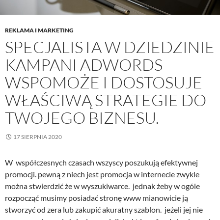
REKLAMA I MARKETING
SPECJALISTA W DZIEDZINIE
KAMPANI ADWORDS
WSPOMOŻE I DOSTOSUJE
WŁAŚCIWĄ STRATEGIE DO
TWOJEGO BIZNESU.
17 SIERPNIA 2020
W współczesnych czasach wszyscy poszukują efektywnej
promocji. pewną z niech jest promocja w internecie zwykle
można stwierdzić że w wyszukiwarce. jednak żeby w ogóle
rozpocząć musimy posiadać stronę www mianowicie ją
stworzyć od zera lub zakupić akuratny szablon. jeżeli jej nie