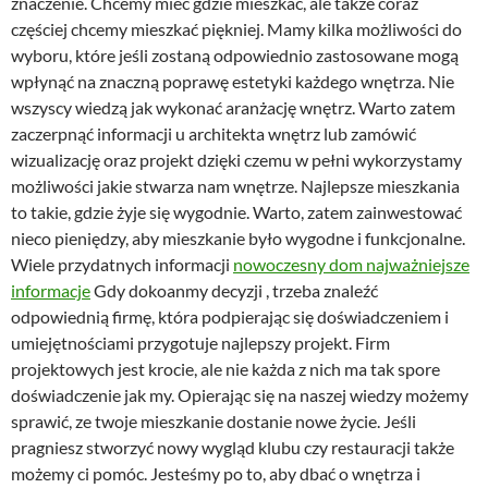
znaczenie. Chcemy mieć gdzie mieszkać, ale także coraz
częściej chcemy mieszkać piękniej. Mamy kilka możliwości do
wyboru, które jeśli zostaną odpowiednio zastosowane mogą
wpłynąć na znaczną poprawę estetyki każdego wnętrza. Nie
wszyscy wiedzą jak wykonać aranżację wnętrz. Warto zatem
zaczerpnąć informacji u architekta wnętrz lub zamówić
wizualizację oraz projekt dzięki czemu w pełni wykorzystamy
możliwości jakie stwarza nam wnętrze. Najlepsze mieszkania
to takie, gdzie żyje się wygodnie. Warto, zatem zainwestować
nieco pieniędzy, aby mieszkanie było wygodne i funkcjonalne.
Wiele przydatnych informacji
nowoczesny dom najważniejsze
informacje
Gdy dokoanmy decyzji , trzeba znaleźć
odpowiednią firmę, która podpierając się doświadczeniem i
umiejętnościami przygotuje najlepszy projekt. Firm
projektowych jest krocie, ale nie każda z nich ma tak spore
doświadczenie jak my. Opierając się na naszej wiedzy możemy
sprawić, ze twoje mieszkanie dostanie nowe życie. Jeśli
pragniesz stworzyć nowy wygląd klubu czy restauracji także
możemy ci pomóc. Jesteśmy po to, aby dbać o wnętrza i