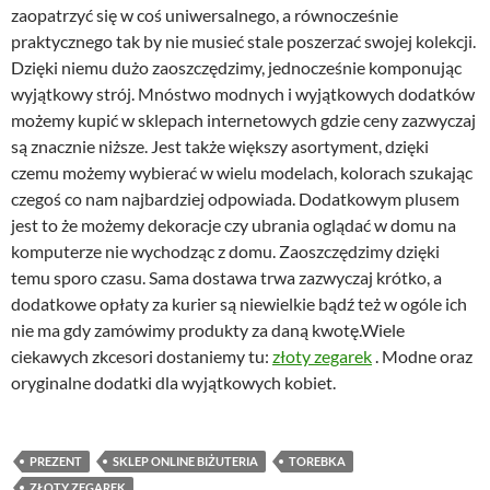
zaopatrzyć się w coś uniwersalnego, a równocześnie
praktycznego tak by nie musieć stale poszerzać swojej kolekcji.
Dzięki niemu dużo zaoszczędzimy, jednocześnie komponując
wyjątkowy strój. Mnóstwo modnych i wyjątkowych dodatków
możemy kupić w sklepach internetowych gdzie ceny zazwyczaj
są znacznie niższe. Jest także większy asortyment, dzięki
czemu możemy wybierać w wielu modelach, kolorach szukając
czegoś co nam najbardziej odpowiada. Dodatkowym plusem
jest to że możemy dekoracje czy ubrania oglądać w domu na
komputerze nie wychodząc z domu. Zaoszczędzimy dzięki
temu sporo czasu. Sama dostawa trwa zazwyczaj krótko, a
dodatkowe opłaty za kurier są niewielkie bądź też w ogóle ich
nie ma gdy zamówimy produkty za daną kwotę.Wiele
ciekawych zkcesori dostaniemy tu:
złoty zegarek
. Modne oraz
oryginalne dodatki dla wyjątkowych kobiet.
PREZENT
SKLEP ONLINE BIŻUTERIA
TOREBKA
ZŁOTY ZEGAREK