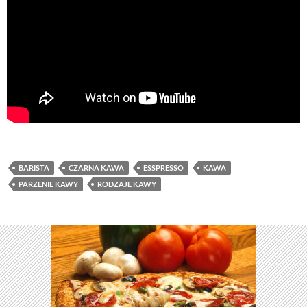
BARISTA
CZARNA KAWA
ESSPRESSO
KAWA
PARZENIE KAWY
RODZAJE KAWY