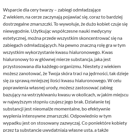
Wsparcie dla cery twarzy – zabiegi odmładzające
Z wiekiem, na cerze zaczynają pojawiać się, coraz to bardziej
dostrzegalne zmarszczki. To wywołuje, że dużo kobiet czuje się
niewygodnie. Użytkując współczesne nauki medycyny
estetycznej, można przede wszystkim skoncentrować się na
zabiegach odmładzających. Na pewno znaczną rolę gra w tym
wszystkim wykorzystanie kwasu hialuronowego. Kwas
hialuronowy to w głównej mierze substancja, jaka jest
przystosowana dla każdego organizmu. Niestety z wiekiem
możesz zanotować, że Twoja skóra traci na jędrności, tak dzieje
się za sprawą mniejszej ilości kwasu hialuronowego. W celu
poprawienia własnej urody, możesz zastosować zabieg
bazujący na wstrzykiwaniu kwasu w okolicach, w jakim miejscu
w najwyższym stopniu czujesz jego brak. Działanie tej
substancji jest nieomalże momentalne, bo efektywnie
wyplenia intensywne zmarszczki. Odpowiednio w tym
wypadku jest on stosowany zazwyczaj. Co poniektóre kobiety
przez tą substancję uwydatniają własne usta, a także