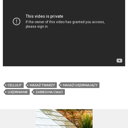
CELLULIT
MASAŻ TWARZY
MASAŻ UJĘDRNIAJĄCY
UJĘDRNIANIE
ZABIEGI NA CIAŁO