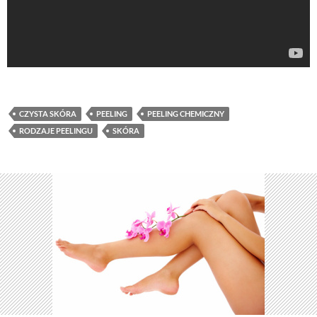
CZYSTA SKÓRA
PEELING
PEELING CHEMICZNY
RODZAJE PEELINGU
SKÓRA