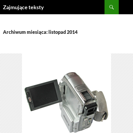
Szukaj
Zajmujące teksty
PRZEJDŹ
DO
TREŚCI
Archiwum miesiąca: listopad 2014