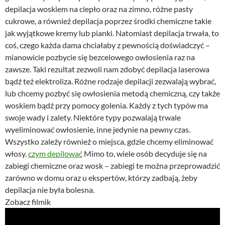
depilacja woskiem na ciepło oraz na zimno, różne pasty
cukrowe, a również depilacja poprzez środki chemiczne takie
jak wyjątkowe kremy lub pianki. Natomiast depilacja trwała, to
coś, czego każda dama chciałaby z pewnością doświadczyć –
mianowicie pozbycie się bezcelowego owłosienia raz na
zawsze. Taki rezultat zezwoli nam zdobyć depilacja laserowa
bądź też elektroliza. Różne rodzaje depilacji zezwalają wybrać,
lub chcemy pozbyć się owłosienia metodą chemiczną, czy także
woskiem bądź przy pomocy golenia. Każdy z tych typów ma
swoje wady i zalety. Niektóre typy pozwalają trwale
wyeliminować owłosienie, inne jedynie na pewny czas.
Wszystko zależy również o miejsca, gdzie chcemy eliminować
włosy.
czym depilować
Mimo to, wiele osób decyduje się na
zabiegi chemiczne oraz wosk – zabiegi te można przeprowadzić
zarówno w domu oraz u ekspertów, którzy zadbają, żeby
depilacja nie była bolesna.
Zobacz filmik