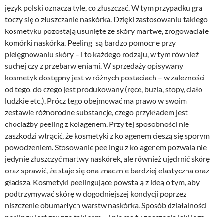
język polski oznacza tyle, co złuszczać. W tym przypadku gra
toczy się o złuszczanie naskórka. Dzięki zastosowaniu takiego
kosmetyku pozostają usunięte ze skóry martwe, zrogowaciałe
komórki naskórka. Peelingi są bardzo pomocne przy
pielęgnowaniu skóry – i to każdego rodzaju, w tym również
suchej czy z przebarwieniami. W sprzedaży opisywany
kosmetyk dostępny jest w różnych postaciach – w zależności
od tego, do czego jest produkowany (ręce, buzia, stopy, ciało
ludzkie etc.). Prócz tego obejmować ma prawo w swoim
zestawie różnorodne substancje, czego przykładem jest
chociażby peeling z kolagenem. Przy tej sposobności nie
zaszkodzi wtrącić, że kosmetyki z kolagenem cieszą się sporym
powodzeniem. Stosowanie peelingu z kolagenem pozwala nie
jedynie złuszczyć martwy naskórek, ale również ujędrnić skórę
oraz sprawić, że staje się ona znacznie bardziej elastyczna oraz
gładsza. Kosmetyki peelingujące powstają z ideą o tym, aby
podtrzymywać skórę w dogodniejszej kondycji poprzez
niszczenie obumarłych warstw naskórka. Sposób działalności
peelingu jest zawsze taki sam – i nie ma tu znaczenia jaki jego