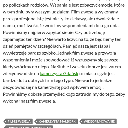
po policzkach rodziców. Wspaniale jest zobaczyć emocje, które
w tym dniu były waszym udziałem. Film z wesela wykonany
przez profesjonalistę jest nie tylko ciekawy, ale również daje
nam tę możliwość, że wrócimy wspomnieniami do tego dnia.
Powinniśmy najpierw zapytać siebie. Czy potrzebuję
zapamiętać ten dzień? Nie warto liczyć na to, że będziemy ten
dzień pamiętać w szczegółach. Pamięć nasza jest słaba i
wywietrzeje bardzo szybko. Jednak film z wesela przywoła
wspomnienia i może spowodować, iż wzruszymy się zawsze
kiedy wrócimy do niego. Na ślubie i weselu dobrze jest zatem
zdecydować się na
kamerzysta Gdańsk
to miasto, gzie jest
bardzo dużo dobrych firm tego typu. Nie warto jednakże
decydować się na kamerzystę pod wpływem emocji.
Powinniśmy dobrze przemyśleć kogo zatrudnimy do tego, żeby
wykonał nasz film z wesela.
FILM Z WESELA
KAMERZYSTA MALBORK
WIDEOFILMOWANIE