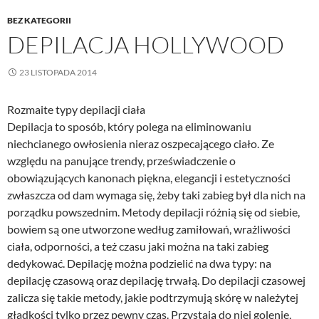
BEZ KATEGORII
DEPILACJA HOLLYWOOD
23 LISTOPADA 2014
Rozmaite typy depilacji ciała
Depilacja to sposób, który polega na eliminowaniu
niechcianego owłosienia nieraz oszpecającego ciało. Ze
względu na panujące trendy, przeświadczenie o
obowiązujących kanonach piękna, elegancji i estetyczności
zwłaszcza od dam wymaga się, żeby taki zabieg był dla nich na
porządku powszednim. Metody depilacji różnią się od siebie,
bowiem są one utworzone według zamiłowań, wrażliwości
ciała, odporności, a też czasu jaki można na taki zabieg
dedykować. Depilację można podzielić na dwa typy: na
depilację czasową oraz depilację trwałą. Do depilacji czasowej
zalicza się takie metody, jakie podtrzymują skórę w należytej
gładkości tylko przez pewny czas. Przystają do niej golenie,