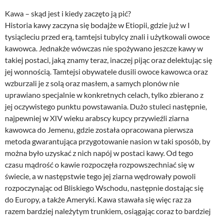
Kawa – skąd jest i kiedy zaczęto ją pić?
Historia kawy zaczyna się bodajże w Etiopii, gdzie już w I
tysiącleciu przed erą, tamtejsi tubylcy znali i użytkowali owoce
kawowca. Jednakże wówczas nie spożywano jeszcze kawy w
takiej postaci, jaką znamy teraz, inaczej pijąc oraz delektując się
jej wonnością. Tamtejsi obywatele dusili owoce kawowca oraz
wzburzali je z solą oraz masłem, a samych plonów nie
uprawiano specjalnie w konkretnych celach, tylko zbierano z
jej oczywistego punktu powstawania. Dużo stuleci następnie,
najpewniej w XIV wieku arabscy kupcy przywieźli ziarna
kawowca do Jemenu, gdzie została opracowana pierwsza
metoda gwarantująca przygotowanie nasion w taki sposób, by
można było uzyskać z nich napój w postaci kawy. Od tego
czasu mądrość o kawie rozpoczęła rozpowszechniać się w
świecie, a w następstwie tego jej ziarna wędrowały powoli
rozpoczynając od Bliskiego Wschodu, następnie dostając się
do Europy, a także Ameryki. Kawa stawała się więc raz za
razem bardziej należytym trunkiem, osiągając coraz to bardziej