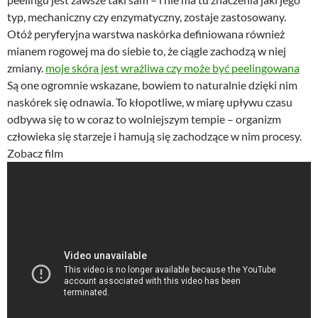
typ, mechaniczny czy enzymatyczny, zostaje zastosowany.
Otóż peryferyjna warstwa naskórka definiowana również
mianem rogowej ma do siebie to, że ciągle zachodzą w niej
zmiany.
moje skóra jest wrażliwa czy może być peelingowana
Są one ogromnie wskazane, bowiem to naturalnie dzięki nim
naskórek się odnawia. To kłopotliwe, w miarę upływu czasu
odbywa się to w coraz to wolniejszym tempie – organizm
człowieka się starzeje i hamują się zachodzące w nim procesy.
Zobacz film