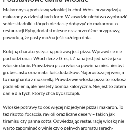
Makarony są podstawą włoskiej kuchni. Włosi przyrządzają
makarony w dziesiątkach form. W zasadzie niełatwo wyobrazić
sobie składniki których nie da się dołączyć do makaronu. o
restauracji Ryby, dodatki mięsne oraz przeróżne przyprawy,
powodują, że pasty można jeść każdego dnia.
Kolejną charaterystyczną potrawą jest pizza. Wprawdzie nie
pochodzi ona z Włoch lecz z Grecji. Znana jest jednakże jako
włoskie danie. Prawdziwa pizza włoska powinna mieć niezbyt
grube ciasto oraz mała ilość dodatków. Najprostsza jej wersja
to margharita z mozarellą. Prawdziwie włoska pizza to rozkosz
podniebienia, ale niestety bomba kaloryczna. Nie jest to zatem
danie dla tych, którzy chca być szczupli.
Włoskie potrawy to coś więcej niż jedynie pizza i makaron. To
też risotto, focaccia, ravioli oraz liczne desery – takich jak
tiramisu czy panna cotta. Odwiedzając restaurację włoską nie
warto zapominać o winie czy o pełnych aromatu serach-