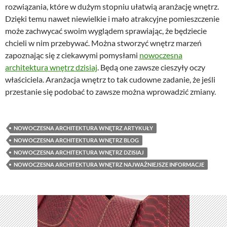
rozwiązania, które w dużym stopniu ułatwią aranżację wnętrz.
Dzięki temu nawet niewielkie i mało atrakcyjne pomieszczenie
może zachwycać swoim wyglądem sprawiając, że będziecie
chcieli w nim przebywać. Można stworzyć wnętrz marzeń
zapoznając się z ciekawymi pomysłami
nowoczesna
architektura wnętrz dzisiaj
. Będą one zawsze cieszyły oczy
właściciela. Aranżacja wnętrz to tak cudowne zadanie, że jeśli
przestanie się podobać to zawsze można wprowadzić zmiany.
NOWOCZESNA ARCHITEKTURA WNĘTRZ ARTYKUŁY
NOWOCZESNA ARCHITEKTURA WNĘTRZ BLOG
NOWOCZESNA ARCHITEKTURA WNĘTRZ DZISIAJ
NOWOCZESNA ARCHITEKTURA WNĘTRZ NAJWAŻNIEJSZE INFORMACJE