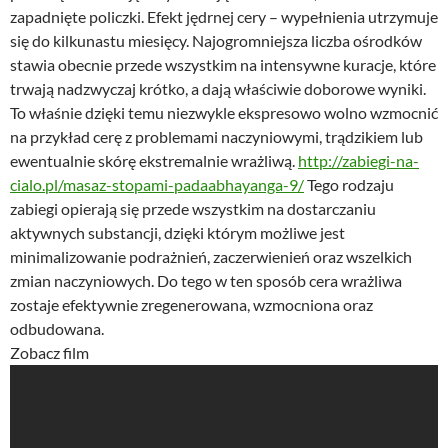
zapadnięte policzki. Efekt jędrnej cery – wypełnienia utrzymuje
się do kilkunastu miesięcy. Najogromniejsza liczba ośrodków
stawia obecnie przede wszystkim na intensywne kuracje, które
trwają nadzwyczaj krótko, a dają właściwie doborowe wyniki.
To właśnie dzięki temu niezwykle ekspresowo wolno wzmocnić
na przykład cerę z problemami naczyniowymi, trądzikiem lub
ewentualnie skórę ekstremalnie wrażliwą.
http://zabiegi-na-
cialo.pl/masaz-stopami-padaabhayanga-9/
Tego rodzaju
zabiegi opierają się przede wszystkim na dostarczaniu
aktywnych substancji, dzięki którym możliwe jest
minimalizowanie podrażnień, zaczerwienień oraz wszelkich
zmian naczyniowych. Do tego w ten sposób cera wrażliwa
zostaje efektywnie zregenerowana, wzmocniona oraz
odbudowana.
Zobacz film