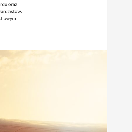
ardu oraz
zardzistów.
fachowym