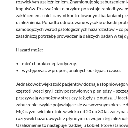
rozwlekłym uzależnieniem. Znamionuje się zaburzeniem k
impulsów. Przeważnie to przykre pozostaje zaniedbywa
zakłóceniem z nielicznymi kontrolowanymi badaniami pr
uzależnienia. Ponadto odnotowane wysokie odsetki prób
samobójczych wśród patologicznych hazardzistów – co p
zasadniczą potrzebę prowadzenia dalszych badań w tej dy
Hazard może:
• mieć charakter epizodyczny,
• występować w proporcjonalnych odstępach czasu.
Jednakowoż większość pacjentów doznaje stopniowego 
częstotliwości gry, liczby postawionych pieniędzy – szcze
przezywają wzmożony stres czy też gdy się nudzą. U facet
zaburzenie zwykle pojawiające się we wczesnym okresie 
Mężczyźni wielokrotnie w wieku od 20 do 30 lat zaczynają
rozrywek hazardowych, z płynnym rozwojem tej zależnośc
Uzależnienie to następuje rzadziej u kobiet, które stanow