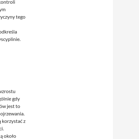
ontroli
nym
zyczyny tego
odkreśla
scyplinie.
wzrostu
gólnie gdy
ów jest to
dojrzewania.
 korzystać z
i.
ią około