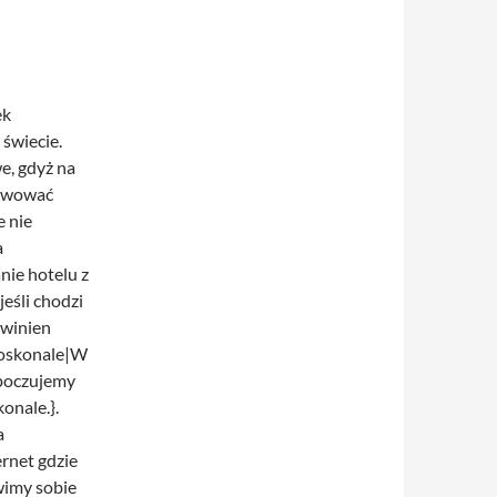
ek
 świecie.
e, gdyż na
erwować
e nie
a
ie hotelu z
eśli chodzi
owinien
 doskonale|W
 poczujemy
onale.}.
a
rnet gdzie
imy sobie