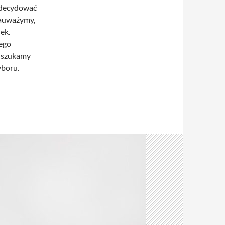
o decydować
zauważymy,
ek.
ego
i szukamy
yboru.