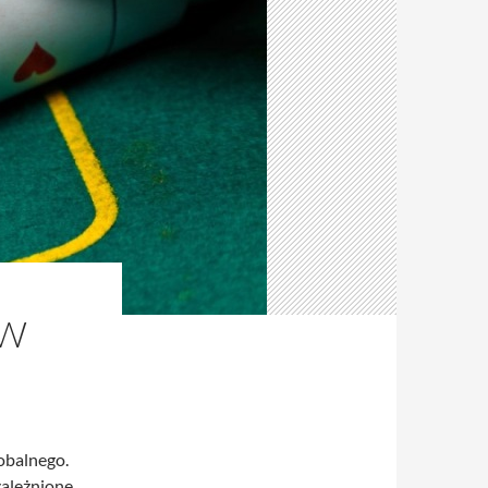
ÓW
obalnego.
zależnione