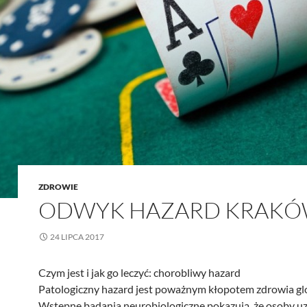
ZDROWIE
ODWYK HAZARD KRAK
24 LIPCA 2017
Czym jest i jak go leczyć: chorobliwy hazard
Patologiczny hazard jest poważnym kłopotem zdrowia gl
Wstępne badania neurobiologiczne pokazują, że osoby u