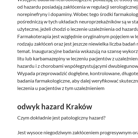
od hazardu posiadają zakłócenia w regulacji serologicznej
norepinefryny i dopaminy. Wobec tego środki farmakologi
pośredniczą w tych układach neuroprzekaźników są w sta
użyteczne, jeżeli chodzi o leczenie uzależnienia od hazard
Farmakoterapia jest względnie oryginalnym pojęciem w l
rodzaju zakłóceń oraz jest jeszcze niewielka liczba badań 
temat. Inauguracyjne badania wskazują na szansę wykor
litu lub karbamazepiny w leczeniu pacjentów z uzależnie
hazardu i z chorobami współegzystującymi dwubiegunow
Wypada przeprowadzić dogłębne, kontrolowane, długo
badania farmakologiczne, aby dalej weryfikować skuteczn
leczenia u pacjentów z tym uzależnieniem
odwyk hazard Kraków
Czym dokładnie jest patologiczny hazard?
Jest wysoce niegodziwym zakłóceniem progresywnym or