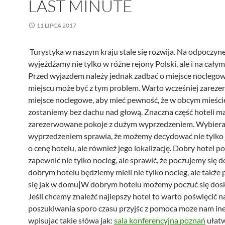
LAST MINUTE
11 LIPCA 2017
Turystyka w naszym kraju stale się rozwija. Na odpoczyn
wyjeżdżamy nie tylko w różne rejony Polski, ale i na całym
Przed wyjazdem należy jednak zadbać o miejsce noclegow
miejscu może być z tym problem. Warto wcześniej zarez
miejsce noclegowe, aby mieć pewność, że w obcym mieści
zostaniemy bez dachu nad głową. Znaczna część hoteli m
zarezerwowane pokoje z dużym wyprzedzeniem. Wybieran
wyprzedzeniem sprawia, że możemy decydować nie tylko j
o cenę hotelu, ale również jego lokalizację. Dobry hotel p
zapewnić nie tylko nocleg, ale sprawić, że poczujemy się
dobrym hotelu będziemy mieli nie tylko nocleg, ale także
się jak w domu|W dobrym hotelu możemy poczuć się dosk
Jeśli chcemy znaleźć najlepszy hotel to warto poświęcić n
poszukiwania sporo czasu przyjśc z pomoca moze nam ine
wpisujac takie słówa jak:
sala konferencyjna poznań
ułatw