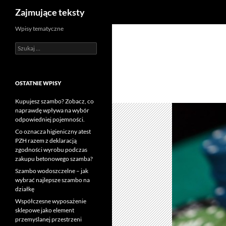
Szukaj
Zajmujące teksty
Wpisy tematyczne
Szukaj:
OSTATNIE WPISY
Kupujesz szambo? Zobacz, co
naprawdę wpływa na wybór
odpowiedniej pojemności.
Co oznacza higieniczny atest
PZH razem z deklaracją
zgodności wyrobu podczas
zakupu betonowego szamba?
Szambo wodoszczelne – jak
wybrać najlepsze szambo na
działkę
Współczesne wyposażenie
sklepowe jako element
przemyślanej przestrzeni