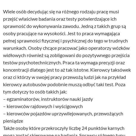
Wiele osób decydując się na różnego rodzaju pracę musi
przejść właściwe badania oraz testy potwierdzające ich
sprawność do wykonywania zawodu. Jedną z takich grup są
osoby pracujące na wysokości. Jest to praca wymagająca
pełnej sprawności fizycznej i psychicznej do tego w trudnych
warunkach. Osoby chcące pracować jako operatorzy wózków
widłowych również są zobligowani do pozytywnego przejścia
testów psychotechnicznych. Praca ta wymaga precyzji oraz
koncentracji dlatego jest to aż tak istotne. Kierowcy taksówek
oraz ci którzy w swojej pracy przewożą ludzi jak na przykład
kierowcy autobusów podobnie muszą odbyć taki test. Poza
tym dotyczy to osób takich jak:
– egzaminatorów, instruktorów nauki jazdy
– kierowców rajdowych i wyścigowych
– kierowców pojazdów uprzywilejowanych, przewożących
pieniądze
Także osoby które przekroczyły liczbę 24 punktów karnych
mogą zostać skierowane na badania. Sprawcy różnego typu