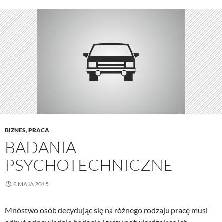
BIZNES
,
PRACA
BADANIA
PSYCHOTECHNICZNE
8 MAJA 2015
Mnóstwo osób decydując się na różnego rodzaju pracę musi
odbyć odpowiednie badania i testy potwierdzające ich