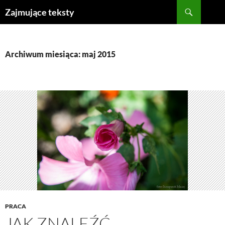
Szukaj
Zajmujące teksty
PRZEJDŹ
DO
TREŚCI
Archiwum miesiąca: maj 2015
PRACA
JAK ZNALEŹĆ