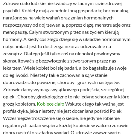
Zdrowe ciało ludzkie nie świadczy w żadnym razie zdrowej
psychiki. Kobiety mają zupełnie inną gospodarkę hormonalną,
narażone są na wiele wahań oraz zmian hormonalnych
rozpocząwszy od dojrzewania, poprzez ciążę, menstruacje oraz
menopauzę. Całym stworzonym przez nas życiem kierują
hormony. A kiedy coś złego dzieje się w układzie hormonalnym
natychmiast jest to dostrzegalne oraz odczuwalne na
zewnątrz. Dlatego jeśli tylko coś na niepokoi powinnyśmy
skonsultować się bezzwłocznie z stworzonym przez nas
lekarzem. Wiele kobiet boi się badań, albo bagatelizuje swoje
dolegliwości. Niestety takie zachowania są w stanie
doprowadzić do poważnej choroby i groźnych następstw.
Zdrowie damy wymaga wyjątkowego podejścia, szczególnej
opieki. Choroby ginekologiczne to nie jedyne schorzenia które
grożą kobietom.
Kobiece ciało
Wskutek tego tak ważna jest
profilaktyka, jaka niestety nie jest doceniana pośród Polek.
Wcześniejsze troszczenie się o siebie, nie jedynie robienie
regularnych badań wspiera każdej kobiecie w walce o zdrowie
dobry nastrój oraz ładny wygląd. O zdrowie zawsze warto