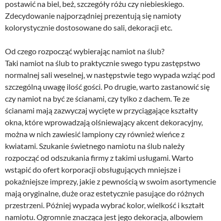
postawić na biel, beż, szczegóły różu czy niebieskiego.
Zdecydowanie najporządniej prezentują się namioty
kolorystycznie dostosowane do sali, dekoracji etc.
Od czego rozpocząć wybierając namiot na ślub?
Taki namiot na ślub to praktycznie swego typu zastępstwo
normalnej sali weselnej, w następstwie tego wypada wziąć pod
szczególną uwagę ilość gości. Po drugie, warto zastanowić się
czy namiot na być ze ścianami, czy tylko z dachem. Te ze
ścianami mają zazwyczaj wycięte w przyciągające kształty
okna, które wprowadzają olśniewający akcent dekoracyjny,
można w nich zawiesić lampiony czy również wieńce z
kwiatami. Szukanie świetnego namiotu na ślub należy
rozpocząć od odszukania firmy z takimi usługami. Warto
wstąpić do ofert korporacji obsługujących mniejsze i
pokaźniejsze imprezy, jakie z pewnością w swoim asortymencie
mają oryginalne, duże oraz estetycznie pasujące do różnych
przestrzeni. Później wypada wybrać kolor, wielkość i kształt
namiotu. Ogromnie znacząca jest jego dekoracja, albowiem