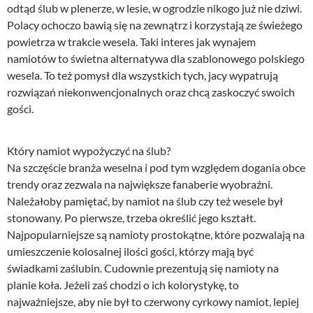
odtąd ślub w plenerze, w lesie, w ogrodzie nikogo już nie dziwi.
Polacy ochoczo bawią się na zewnątrz i korzystają ze świeżego
powietrza w trakcie wesela. Taki interes jak wynajem
namiotów to świetna alternatywa dla szablonowego polskiego
wesela. To też pomysł dla wszystkich tych, jacy wypatrują
rozwiązań niekonwencjonalnych oraz chcą zaskoczyć swoich
gości.
Który namiot wypożyczyć na ślub?
Na szczęście branża weselna i pod tym względem dogania obce
trendy oraz zezwala na największe fanaberie wyobraźni.
Należałoby pamiętać, by namiot na ślub czy też wesele był
stonowany. Po pierwsze, trzeba określić jego kształt.
Najpopularniejsze są namioty prostokątne, które pozwalają na
umieszczenie kolosalnej ilości gości, którzy mają być
świadkami zaślubin. Cudownie prezentują się namioty na
planie koła. Jeżeli zaś chodzi o ich kolorystykę, to
najważniejsze, aby nie był to czerwony cyrkowy namiot, lepiej