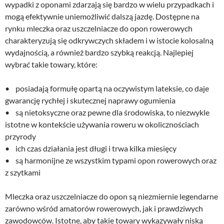
wypadki z oponami zdarzają się bardzo w wielu przypadkach i
mogą efektywnie uniemożliwić dalszą jazdę. Dostępne na
rynku mleczka oraz uszczelniacze do opon rowerowych
charakteryzują się odkrywczych składem i w istocie kolosalną
wydajnością, a również bardzo szybką reakcją. Najlepiej
wybrać takie towary, które:
• posiadają formułę opartą na oczywistym lateksie, co daje
gwarancję rychłej i skutecznej naprawy ogumienia
• są nietoksyczne oraz pewne dla środowiska, to niezwykle
istotne w kontekście używania roweru w okolicznościach
przyrody
• ich czas działania jest długi i trwa kilka miesięcy
• są harmonijne ze wszystkim typami opon rowerowych oraz
z szytkami
Mleczka oraz uszczelniacze do opon są niezmiernie legendarne
zarówno wśród amatorów rowerowych, jak i prawdziwych
zawodowców. Istotne, aby takie towary wykazywały niską