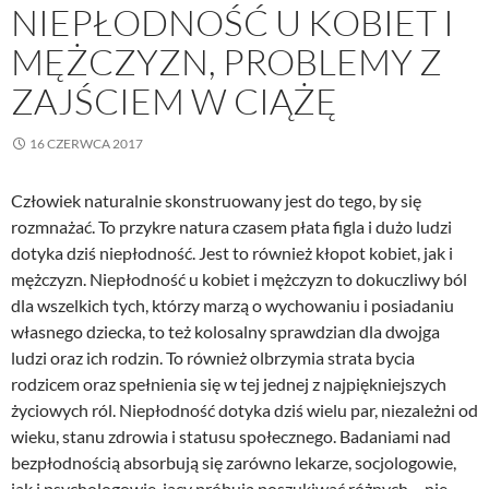
NIEPŁODNOŚĆ U KOBIET I
MĘŻCZYZN, PROBLEMY Z
ZAJŚCIEM W CIĄŻĘ
16 CZERWCA 2017
Człowiek naturalnie skonstruowany jest do tego, by się
rozmnażać. To przykre natura czasem płata figla i dużo ludzi
dotyka dziś niepłodność. Jest to również kłopot kobiet, jak i
mężczyzn. Niepłodność u kobiet i mężczyzn to dokuczliwy ból
dla wszelkich tych, którzy marzą o wychowaniu i posiadaniu
własnego dziecka, to też kolosalny sprawdzian dla dwojga
ludzi oraz ich rodzin. To również olbrzymia strata bycia
rodzicem oraz spełnienia się w tej jednej z najpiękniejszych
życiowych ról. Niepłodność dotyka dziś wielu par, niezależni od
wieku, stanu zdrowia i statusu społecznego. Badaniami nad
bezpłodnością absorbują się zarówno lekarze, socjologowie,
jak i psychologowie, jacy próbują poszukiwać różnych – nie