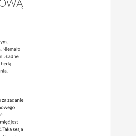
 OWĄ
tym.
m. Niemało
ni. Ładne
t będą
nia.
 za zadanie
 nowego
ić
mięć jest
. Taka sesja