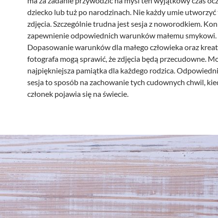
ma za zadanie przywodzić na myśl ten wyjątkowy czas oc
dziecko lub tuż po narodzinach. Nie każdy umie utworzyć 
zdjęcia. Szczególnie trudna jest sesja z noworodkiem. Kon
zapewnienie odpowiednich warunków małemu smykowi.
Dopasowanie warunków dla małego człowieka oraz krea
fotografa mogą sprawić, że zdjęcia będą przecudowne. Mo
najpiękniejsza pamiątka dla każdego rodzica. Odpowiedn
sesja to sposób na zachowanie tych cudownych chwil, ki
członek pojawia się na świecie.