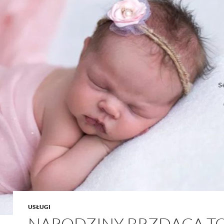
USŁUGI
NARODZINY BRZDĄCA T