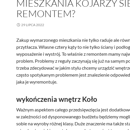
MIESZKANIA KOJARZY SI
REMONTEM?
29 LIPCA 2022
Zakup wymarzonego mieszkania nie tylko raduje ale równ
przytłacza. Własne cztery kąty to nie tylko ściany i podłog
wyposażenie i wystrój. To właśnie z remontem mamy naj
problem. Problemy z reguły zaczynają się już na samym po
trzeba zdecydować w jakim stylu chcemy urządzić wnętrz
często spotykanym problemem jest znalezienie odpowiedn
jaka je wyremontuje.
wykończenia wnętrz Koło
Ważnym aspektem całego przedsięwzięcia jest dodatkowo
w zależności od dysponowanego budżetu będziemy mogli
sobie na wyroby różnej klasy. Duże znaczenie ma także st