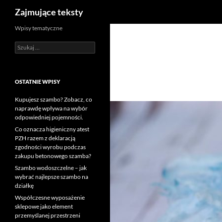
Szukaj
Zajmujące teksty
Wpisy tematyczne
Szukaj:
OSTATNIE WPISY
Kupujesz szambo? Zobacz, co
naprawdę wpływa na wybór
odpowiedniej pojemności.
Co oznacza higieniczny atest
PZH razem z deklaracją
zgodności wyrobu podczas
zakupu betonowego szamba?
Szambo wodoszczelne – jak
wybrać najlepsze szambo na
działkę
Współczesne wyposażenie
sklepowe jako element
przemyślanej przestrzeni