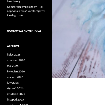
handlowej
Komfort jazdy pojazdem – jak
zoptymalizować komfort jazdy
każdego dnia
NAJNOWSZE KOMENTARZE
ARCHIWA
lipiec 2026
czerwiec 2026
maj 2026
kwiecień 2026
marzec 2026
luty 2026
styczeń 2026
grudzień 2025
listopad 2025