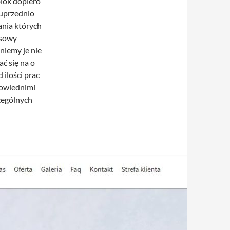
blok dopiero
 uprzednio
ania których
asowy
niemy je nie
ć się na o
 ilości prac
powiednimi
zególnych