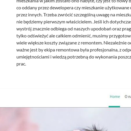
mieszkania w jakim zostało ono nabyte, czy jest to nowy 
co oddany przez dewelopera czy mieszkanie użytkowane
przez innych. Trzeba zwrócić szczególną uwagę na mieszk
nie będziemy pierwszym właścicielem. Jeśli ich dotychcz
wystrój znacznie odbiega od naszych upodobań oraz prag
tylko odświeżyć ale całkiem odmienić, musimy przygotowa
wiele większe koszty związane z remontem. Niezależnie od
ważne jest by ekipa remontowa była profesjonalna, z od
umiejętnościami i wiedzą potrzebną do wykonania poszc
prac.