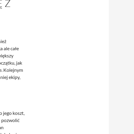
Ę Z
ież
a ale całe
większy
czątku, jak
e. Kolejnym
iej ekipy,
 jego koszt,
 pozwolić
an