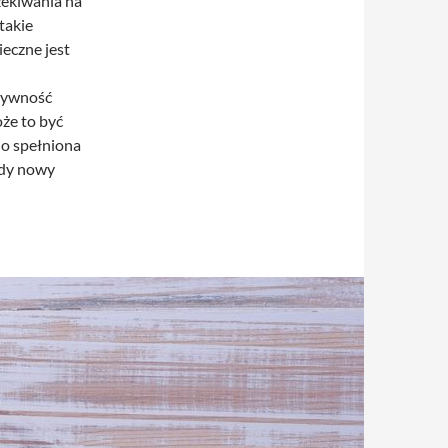
zekiwania na
takie
ieczne jest
tywność
że to być
io spełniona
edy nowy