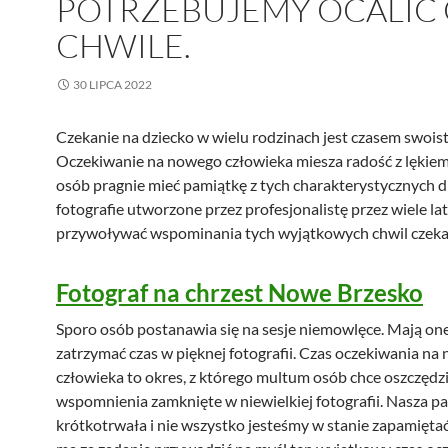
POTRZEBUJEMY OCALIĆ
CHWILE.
30 LIPCA 2022
Czekanie na dziecko w wielu rodzinach jest czasem swois
Oczekiwanie na nowego człowieka miesza radość z lękie
osób pragnie mieć pamiątkę z tych charakterystycznych d
fotografie utworzone przez profesjonalistę przez wiele la
przywoływać wspominania tych wyjątkowych chwil czeka
Fotograf na chrzest Nowe Brzesko
Sporo osób postanawia się na sesje niemowlęce. Mają one
zatrzymać czas w pięknej fotografii. Czas oczekiwania na
człowieka to okres, z którego multum osób chce oszczędz
wspomnienia zamknięte w niewielkiej fotografii. Nasza pa
krótkotrwała i nie wszystko jesteśmy w stanie zapamiętać