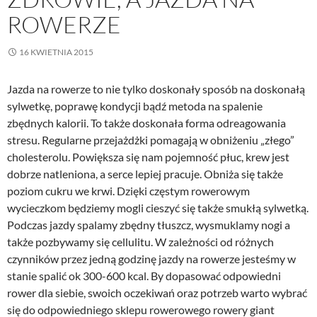
ROWERZE
16 KWIETNIA 2015
Jazda na rowerze to nie tylko doskonały sposób na doskonałą
sylwetkę, poprawę kondycji bądź metoda na spalenie
zbędnych kalorii. To także doskonała forma odreagowania
stresu. Regularne przejażdżki pomagają w obniżeniu „złego”
cholesterolu. Powiększa się nam pojemność płuc, krew jest
dobrze natleniona, a serce lepiej pracuje. Obniża się także
poziom cukru we krwi. Dzięki częstym rowerowym
wycieczkom będziemy mogli cieszyć się także smukłą sylwetką.
Podczas jazdy spalamy zbędny tłuszcz, wysmuklamy nogi a
także pozbywamy się cellulitu. W zależności od różnych
czynników przez jedną godzinę jazdy na rowerze jesteśmy w
stanie spalić ok 300-600 kcal. By dopasować odpowiedni
rower dla siebie, swoich oczekiwań oraz potrzeb warto wybrać
się do odpowiedniego sklepu rowerowego rowery giant