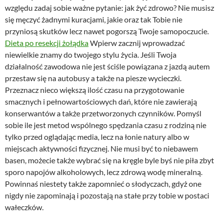
względu zadaj sobie ważne pytanie: jak żyć zdrowo? Nie musisz
się męczyć żadnymi kuracjami, jakie oraz tak Tobie nie
przyniosą skutków lecz nawet pogorszą Twoje samopoczucie.
Dieta po resekcji żołądka
Wpierw zacznij wprowadzać
niewielkie znamy do twojego stylu życia. Jeśli Twoja
działalność zawodowa nie jest ściśle powiązana z jazdą autem
przestaw się na autobusy a także na piesze wycieczki.
Przeznacz nieco większą ilość czasu na przygotowanie
smacznych i pełnowartościowych dań, które nie zawierają
konserwantów a także przetworzonych czynników. Pomyśl
sobie ile jest metod wspólnego spędzania czasu z rodziną nie
tylko przed oglądając media, lecz na łonie natury albo w
miejscach aktywności fizycznej. Nie musi być to niebawem
basen, możecie także wybrać się na kręgle byle byś nie piła zbyt
sporo napojów alkoholowych, lecz zdrową wodę mineralną.
Powinnaś niestety także zapomnieć o słodyczach, gdyż one
nigdy nie zapominają i pozostają na stałe przy tobie w postaci
wałeczków.