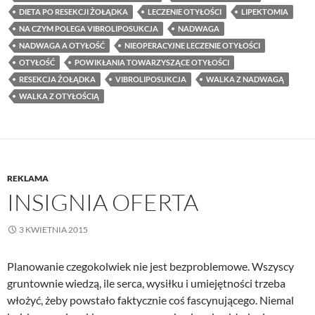
DIETA PO RESEKCJI ŻOŁĄDKA
LECZENIE OTYŁOŚCI
LIPEKTOMIA
NA CZYM POLEGA VIBROLIPOSUKCJA
NADWAGA
NADWAGA A OTYŁOŚĆ
NIEOPERACYJNE LECZENIE OTYŁOŚCI
OTYŁOŚĆ
POWIKŁANIA TOWARZYSZĄCE OTYŁOŚCI
RESEKCJA ŻOŁĄDKA
VIBROLIPOSUKCJA
WALKA Z NADWAGĄ
WALKA Z OTYŁOŚCIĄ
REKLAMA
INSIGNIA OFERTA
3 KWIETNIA 2015
Planowanie czegokolwiek nie jest bezproblemowe. Wszyscy
gruntownie wiedzą, ile serca, wysiłku i umiejętności trzeba
włożyć, żeby powstało faktycznie coś fascynującego. Niemal