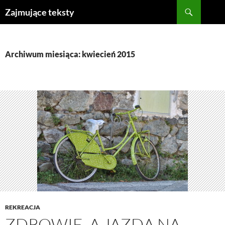
Szukaj
Zajmujące teksty
PRZEJDŹ
DO
TREŚCI
Archiwum miesiąca: kwiecień 2015
REKREACJA
ZDROWIE, A JAZDA NA