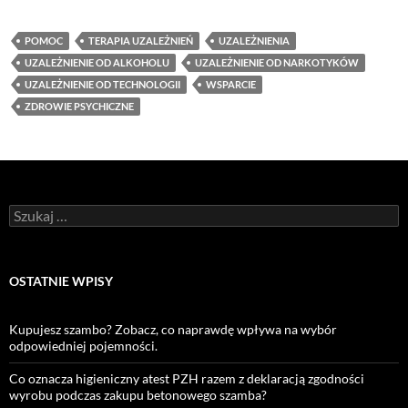
POMOC
TERAPIA UZALEŻNIEŃ
UZALEŻNIENIA
UZALEŻNIENIE OD ALKOHOLU
UZALEŻNIENIE OD NARKOTYKÓW
UZALEŻNIENIE OD TECHNOLOGII
WSPARCIE
ZDROWIE PSYCHICZNE
Szukaj:
OSTATNIE WPISY
Kupujesz szambo? Zobacz, co naprawdę wpływa na wybór
odpowiedniej pojemności.
Co oznacza higieniczny atest PZH razem z deklaracją zgodności
wyrobu podczas zakupu betonowego szamba?