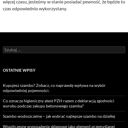
więcej czasu, jesteśmy w stanie posiadać pewność, że będzie to
czas odpowiednio wykorzystany.
Szukaj:
OSTATNIE WPISY
Kupujesz szambo? Zobacz, co naprawdę wpływa na wybór
odpowiedniej pojemności.
Co oznacza higieniczny atest PZH razem z deklaracją zgodności
wyrobu podczas zakupu betonowego szamba?
Szambo wodoszczelne – jak wybrać najlepsze szambo na działkę
Współczesne wyposażenie sklepowe jako element przemyślanej