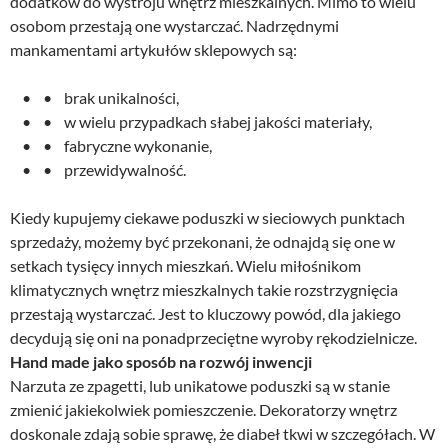
dodatków do wystroju wnętrz mieszkalnych. Mimo to wielu
osobom przestają one wystarczać. Nadrzędnymi
mankamentami artykułów sklepowych są:
• • brak unikalności,
• • w wielu przypadkach słabej jakości materiały,
• • fabryczne wykonanie,
• • przewidywalność.
Kiedy kupujemy ciekawe poduszki w sieciowych punktach
sprzedaży, możemy być przekonani, że odnajdą się one w
setkach tysięcy innych mieszkań. Wielu miłośnikom
klimatycznych wnętrz mieszkalnych takie rozstrzygnięcia
przestają wystarczać. Jest to kluczowy powód, dla jakiego
decydują się oni na ponadprzeciętne wyroby rękodzielnicze.
Hand made jako sposób na rozwój inwencji
Narzuta ze zpagetti, lub unikatowe poduszki są w stanie
zmienić jakiekolwiek pomieszczenie. Dekoratorzy wnętrz
doskonale zdają sobie sprawę, że diabeł tkwi w szczegółach. W